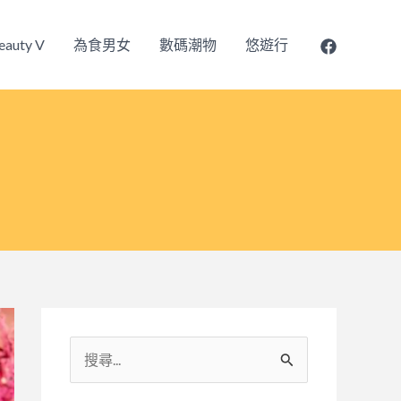
eauty V
為食男女
數碼潮物
悠遊行
搜
尋