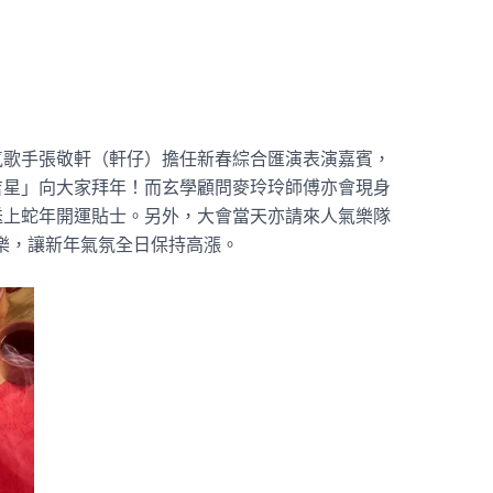
氣歌手張敬軒（軒仔）擔任新春綜合匯演表演嘉賓，
吉星」向大家拜年！而玄學顧問麥玲玲師傅亦會現身
送上蛇年開運貼士。另外，大會當天亦請來人氣樂隊
澎湃音樂，讓新年氣氛全日保持高漲。