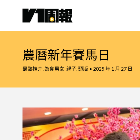
跳
至
主
要
內
容
農曆新年賽馬日
最熱推介
,
為食男女
,
親子
,
頭版
•
2025 年 1 月 27 日