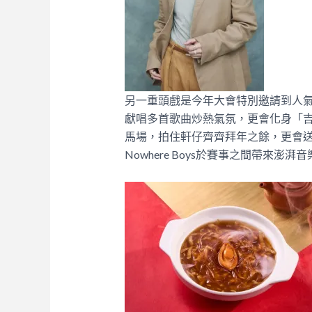
另一重頭戲是今年大會特別邀請到人
獻唱多首歌曲炒熱氣氛，更會化身「
馬場，拍住軒仔齊齊拜年之餘，更會
Nowhere Boys於賽事之間帶來