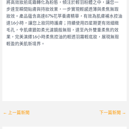
將高效妝前底霜轉化為粉態，傾注於輕羽粉體之中，讓您一
步達至瞬間貼膚與持妝效果，一步實現輕感透薄與柔焦無瑕
妝效。
產品蘊含高達87%花萃養膚精華，有效為肌膚補水控油
達16小時，讓您上妝同時護膚；持續使用四星期更有效細緻
毛孔，令肌膚猶如柔光濾鏡般無瑕，達至內外雙重柔焦的效
果，完美演繹16小時柔焦控油的輕透羽霧輕底妝，展現無瑕
輕盈的美肌新境界。
Post
←
上一篇新聞
下一篇新聞
→
navigation