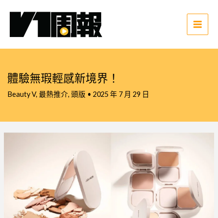
跳
至
主
Main
要
Men
內
容
體驗無瑕輕感新境界！
Beauty V
,
最熱推介
,
頭版
•
2025 年 7 月 29 日