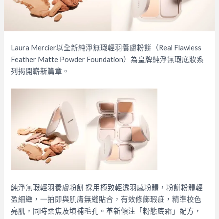
Laura Mercier以全新純淨無瑕輕羽養膚粉餅（Real Flawless
Feather Matte Powder Foundation）為皇牌純淨無瑕底妝系
列揭開嶄新篇章。
純淨無瑕輕羽養膚粉餅 採用極致輕透羽感粉體，粉餅粉體輕
盈細緻，一拍即與肌膚無縫貼合，有效修飾瑕疵，精準校色
亮肌，同時柔焦及填補毛孔。革新傾注「粉態底霜」配方，