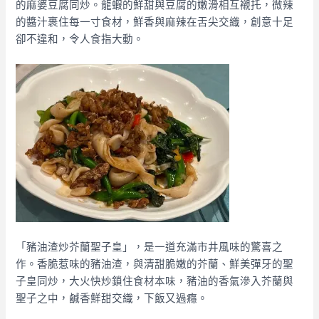
的麻婆豆腐同炒。龍蝦的鮮甜與豆腐的嫩滑相互襯托，微辣
的醬汁裹住每一寸食材，鮮香與麻辣在舌尖交織，創意十足
卻不違和，令人食指大動。
「豬油渣炒芥蘭聖子皇」，是一道充滿市井風味的驚喜之
作。香脆惹味的豬油渣，與清甜脆嫩的芥蘭、鮮美彈牙的聖
子皇同炒，大火快炒鎖住食材本味，豬油的香氣滲入芥蘭與
聖子之中，鹹香鮮甜交織，下飯又過癮。