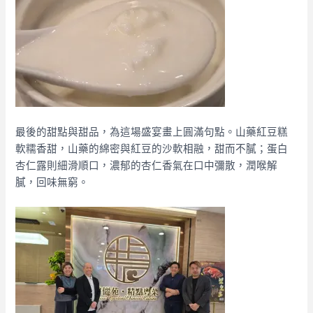
最後的甜點與甜品，為這場盛宴畫上圓滿句點。山藥紅豆糕
軟糯香甜，山藥的綿密與紅豆的沙軟相融，甜而不膩；蛋白
杏仁露則細滑順口，濃郁的杏仁香氣在口中彌散，潤喉解
膩，回味無窮。