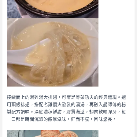
接續而上的濃雞湯大排翅，可謂是粵菜功夫的經典體現。選
用頂級排翅，搭配老雞慢火熬製的濃湯，再融入龍師傅的秘
製配方調味。湯底濃稠鮮甜，膠質滿溢，翅肉軟糯彈牙，每
一口都是時間沉澱的醇厚滋味，鮮而不膩，回味悠長。