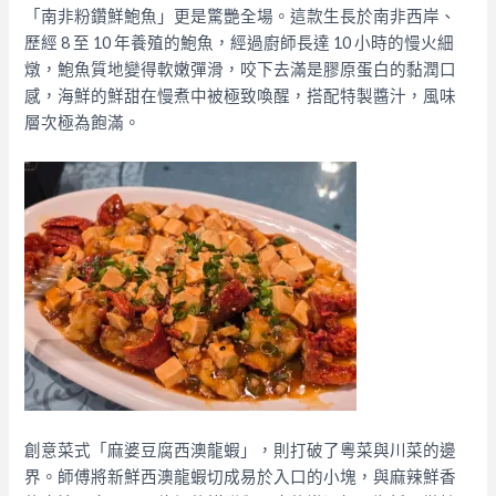
「南非粉鑽鮮鮑魚」更是驚艷全場。這款生長於南非西岸、
歷經 8 至 10 年養殖的鮑魚，經過廚師長達 10 小時的慢火細
燉，鮑魚質地變得軟嫩彈滑，咬下去滿是膠原蛋白的黏潤口
感，海鮮的鮮甜在慢煮中被極致喚醒，搭配特製醬汁，風味
層次極為飽滿。
創意菜式「麻婆豆腐西澳龍蝦」，則打破了粵菜與川菜的邊
界。師傅將新鮮西澳龍蝦切成易於入口的小塊，與麻辣鮮香