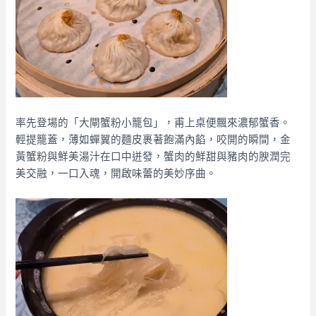
率先登場的「大閘蟹粉小籠包」，甫上桌便飄來濃郁蟹香。
輕提籠蓋，薄如蟬翼的麵皮裹著飽滿內餡，咬開的瞬間，金
黃蟹粉與鮮美湯汁在口中迸發，蟹肉的鮮甜與豬肉的腴潤完
美交融，一口入魂，開啟味蕾的美妙序曲。