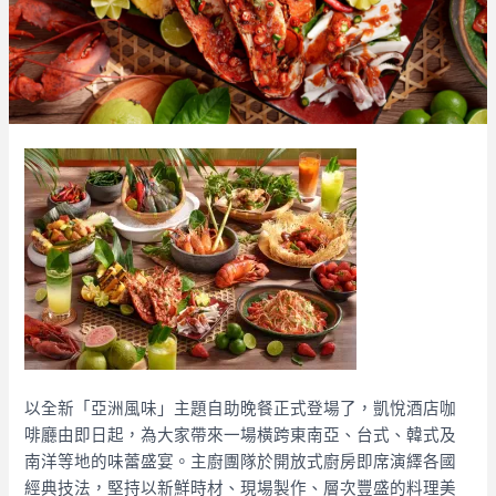
以全新「亞洲風味」主題自助晚餐正式登場了，凱悅酒店咖
啡廳由即日起，為大家帶來一場橫跨東南亞、台式、韓式及
南洋等地的味蕾盛宴。主廚團隊於開放式廚房即席演繹各國
經典技法，堅持以新鮮時材、現場製作、層次豐盛的料理美