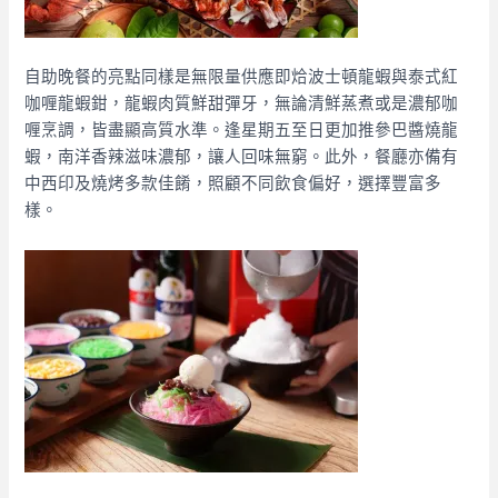
自助晚餐的亮點同樣是無限量供應即烚波士頓龍蝦與泰式紅
咖喱龍蝦鉗，龍蝦肉質鮮甜彈牙，無論清鮮蒸煮或是濃郁咖
喱烹調，皆盡顯高質水準。逢星期五至日更加推參巴醬燒龍
蝦，南洋香辣滋味濃郁，讓人回味無窮。此外，餐廳亦備有
中西印及燒烤多款佳餚，照顧不同飲食偏好，選擇豐富多
樣。