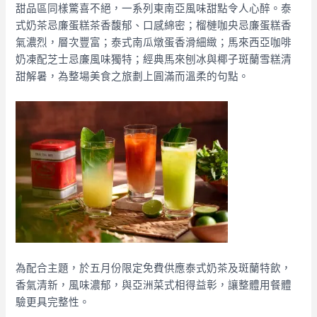
甜品區同樣驚喜不絕，一系列東南亞風味甜點令人心醉。泰
式奶茶忌廉蛋糕茶香馥郁、口感綿密；榴槤咖央忌廉蛋糕香
氣濃烈，層次豐富；泰式南瓜燉蛋香滑細緻；馬來西亞咖啡
奶凍配芝士忌廉風味獨特；經典馬來刨冰與椰子斑蘭雪糕清
甜解暑，為整場美食之旅劃上圓滿而溫柔的句點。
為配合主題，於五月份限定免費供應泰式奶茶及斑蘭特飲，
香氣清新，風味濃郁，與亞洲菜式相得益彰，讓整體用餐體
驗更具完整性。