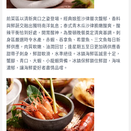
前菜區以清新爽口之姿登場。經典娘惹沙律層次馥郁，香料
與鮮蔬交融出獨特南洋氣息；泰式青木瓜沙律脆嫩酸爽，酸
辣平衡恰到好處，開胃醒神，為整頓晚餐奠定清爽基調。刺
身區嚴選時令水產，赤蝦、吞拿魚、希靈魚、三文魚每日新
鮮供應，肉質軟嫩、油潤回甘；逢星期五至日更加碼供應香
甜帶子刺身，鮮甜軟滑，水準絕佳。冰鎮海鮮區誠意十足，
蟹腳、青口、大蝦、小龍蝦齊備，冰鎮保鮮鎖住鮮甜，海味
濃郁，讓海鮮愛好者盡情品嚐。