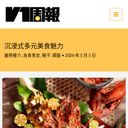
跳
至
主
Main
要
Men
內
容
沉浸式多元美食魅力
最熱推介
,
為食男女
,
親子
,
頭版
•
2026 年 5 月 5 日