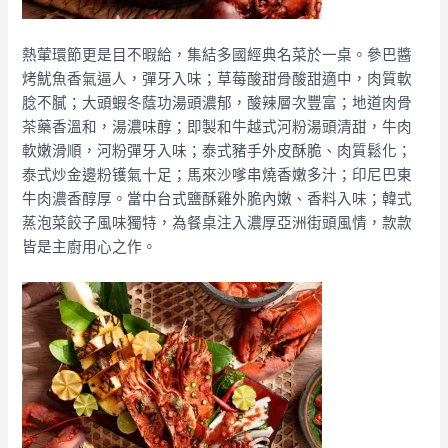
熱葷環節更是目不暇給，集結多國經典名菜於一桌。參巴醬
烤魷魚香氣逼人，彈牙入味；草莓酸甜骨酸甜適中，肉質軟
腍不膩；大頭蝦冬蔭功湯頭濃郁，酸辣層次豐富；地道肉骨
茶藥香溫和，湯濃味醇；即製和牛越式河粉湯頭清甜，牛肉
軟嫩滑順，河粉彈牙入味；泰式豬手外皮酥脆、肉質鬆化；
泰式炒金邊粉镬氣十足；馬來沙嗲串燒香嫩多汁；印尼巴東
牛肉濃香醇厚。當中台式鹽酥雞外脆內嫩、香料入味；韓式
蒸泡菜餃子風味獨特，為餐桌注入濃厚亞洲街頭風情，款款
皆是主廚用心之作。