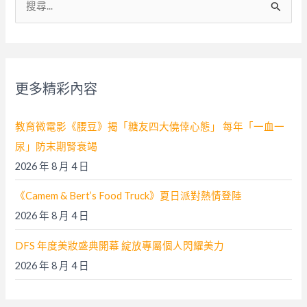
尋
關
鍵
字
更多精彩內容
:
教育微電影《腰豆》揭「糖友四大僥倖心態」 每年「一血一
尿」防末期腎衰竭
2026 年 8 月 4 日
《Camem & Bert’s Food Truck》夏日派對熱情登陸
2026 年 8 月 4 日
DFS 年度美妝盛典開幕 綻放專屬個人閃耀美力
2026 年 8 月 4 日