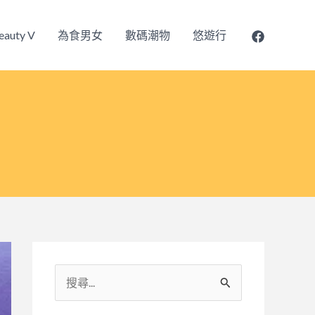
eauty V
為食男女
數碼潮物
悠遊行
搜
尋