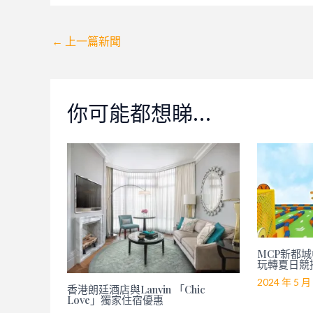
Post
←
上一篇新聞
navigation
你可能都想睇…
MCP新都城中
玩轉夏日競
2024 年 5 月
香港朗廷酒店與Lanvin 「Chic
Love」獨家住宿優惠