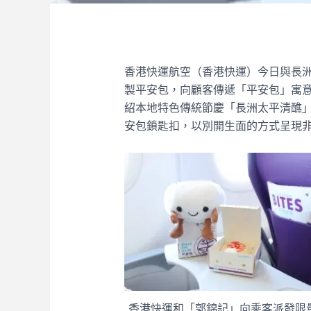
香港快運航空（香港快運）今日與長
製平安包，向顧客傳遞「平安包」寓
紹本地特色傳統節慶「長洲太平清醮
安包鎖匙扣，以別開生面的方式呈現
香港快運和「郭錦記」向乘客派發限