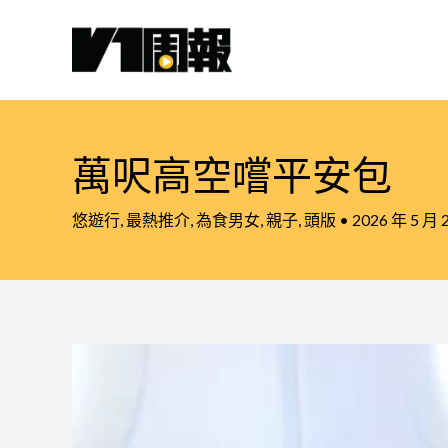
跳
至
主
要
內
容
萬呎高空嚐平安包
悠遊行
,
最熱推介
,
為食男女
,
親子
,
頭版
•
2026 年 5 月 