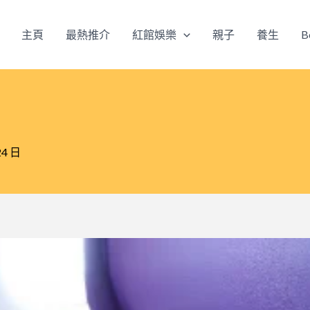
主頁
最熱推介
紅館娛樂
親子
養生
B
24 日