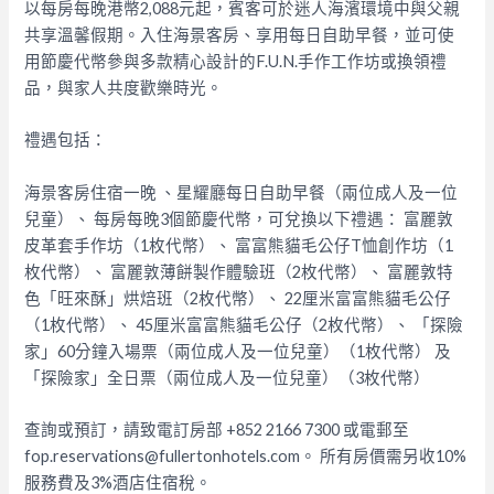
以每房每晚港幣2,088元起，賓客可於迷人海濱環境中與父親
共享溫馨假期。入住海景客房、享用每日自助早餐，並可使
用節慶代幣參與多款精心設計的F.U.N.手作工作坊或換領禮
品，與家人共度歡樂時光。
禮遇包括：
海景客房住宿一晚 、
星耀廳每日自助早餐（兩位成人及一位
兒童）、
每房每晚3個節慶代幣，可兌換以下禮遇：
富麗敦
皮革套手作坊（1枚代幣）、
富富熊貓毛公仔T恤創作坊（1
枚代幣）、
富麗敦薄餅製作體驗班（2枚代幣）、
富麗敦特
色「旺來酥」烘焙班（2枚代幣）、
22厘米富富熊貓毛公仔
（1枚代幣）、
45厘米富富熊貓毛公仔（2枚代幣）、
「探險
家」60分鐘入場票（兩位成人及一位兒童）（1枚代幣） 及
「探險家」全日票（兩位成人及一位兒童）（3枚代幣）
查詢或預訂，請致電訂房部 +852 2166 7300 或電郵至
fop.reservations@fullertonhotels.com。 所有房價需另收10%
服務費及3%酒店住宿稅。