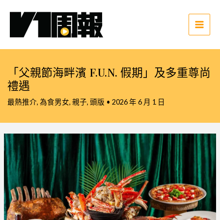
跳
至
主
Main
要
Men
內
容
「父親節海畔濱 F.U.N. 假期」及多重尊尚
禮遇
最熱推介
,
為食男女
,
親子
,
頭版
•
2026 年 6 月 1 日