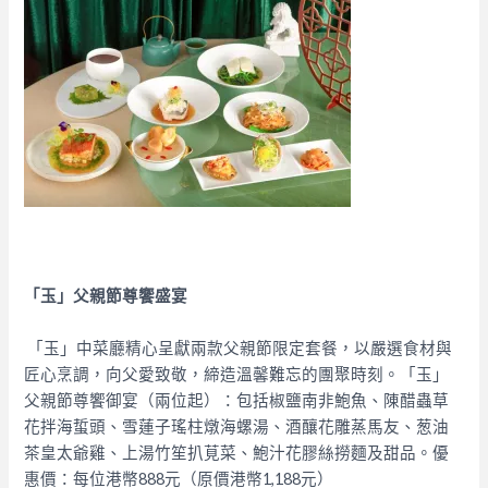
「玉」父親節尊饗盛宴
「玉」中菜廳精心呈獻兩款父親節限定套餐，以嚴選食材與
匠心烹調，向父愛致敬，締造溫馨難忘的團聚時刻。
「玉」
父親節尊饗御宴（兩位起）：
包括椒鹽南非鮑魚、陳醋蟲草
花拌海蜇頭、雪蓮子瑤柱燉海螺湯、酒釀花雕蒸馬友、葱油
茶皇太爺雞、上湯竹笙扒莧菜、鮑汁花膠絲撈麵及甜品。
優
惠價：每位港幣888元（原價港幣1,188元）