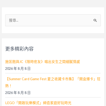
搜
尋
關
鍵
字
更多精彩內容
:
施匡翹與JC《限時密友》唱出女生之間細膩情感
2026 年 8 月 8 日
【Summer Card Game Fest 夏之收藏卡市集】「開盒爆卡」狂
熱！
2026 年 8 月 8 日
LEGO「開啟玩樂模式」締造家庭好玩時光