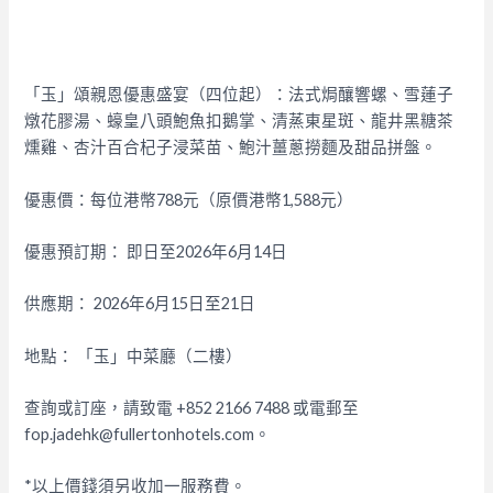
「玉」頌親恩優惠盛宴（四位起）：
法式焗釀響螺、雪蓮子
燉花膠湯、蠔皇八頭鮑魚扣鵝掌、清蒸東星斑、龍井黑糖茶
燻雞、杏汁百合杞子浸菜苗、鮑汁薑蔥撈麵及甜品拼盤。
優惠價：每位港幣788元（原價港幣1,588元）
優惠預訂期： 即日至2026年6月14日
供應期： 2026年6月15日至21日
地點： 「玉」中菜廳（二樓）
查詢或訂座，請致電 +852 2166 7488 或電郵至
fop.jadehk@fullertonhotels.com。
*以上價錢須另收加一服務費。