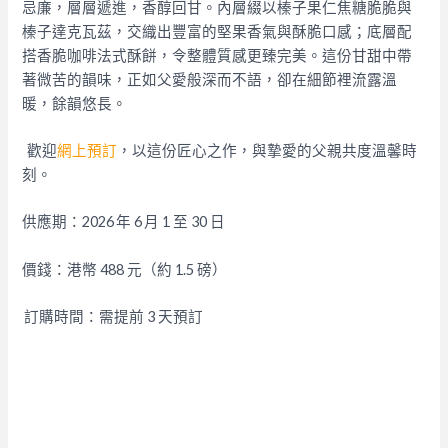
忌廉，層層遞進，香醇回甘。內層綴以榛子果仁焦糖脆脆與
榛子達克瓦茲，交織出豐富的堅果香氣與酥脆口感；底層配
搭香脆咖啡法式酥餅，令整體質感更臻完美。這份甘甜中帶
著微苦的韻味，正如父愛般深而不語，卻在細節裡流露溫
暖，餘韻悠長。
歡迎
網上預訂
，以這份匠心之作，與摯愛的父親共度溫馨時
刻。
供應期：2026 年 6 月 1 至 30 日
價錢：港幣 488 元（約 1.5 磅）
訂購時間：需提前 3 天預訂