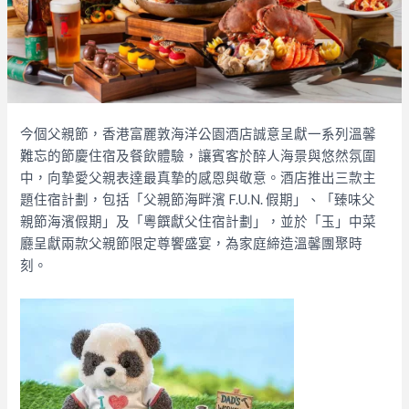
今個父親節，香港富麗敦海洋公園酒店誠意呈獻一系列溫馨
難忘的節慶住宿及餐飲體驗，讓賓客於醉人海景與悠然氛圍
中，向摯愛父親表達最真摯的感恩與敬意。酒店推出三款主
題住宿計劃，包括「父親節海畔濱 F.U.N. 假期」、「臻味父
親節海濱假期」及「粵饌獻父住宿計劃」，並於「玉」中菜
廳呈獻兩款父親節限定尊饗盛宴，為家庭締造溫馨團聚時
刻。