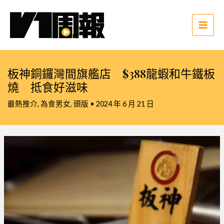
跳
至
主
Main
要
Men
內
容
板神銅鑼灣間旗艦店 $388龍蝦和牛鐵板
燒 抵食好滋味
最熱推介
,
為食男女
,
頭版
•
2024 年 6 月 21 日