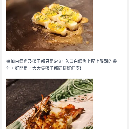
追加白鱈魚及帶子都只是$48，入口白鱈魚上配上酸甜的醬
汁，好開胃，大大隻帶子都同樣好鮮呀!