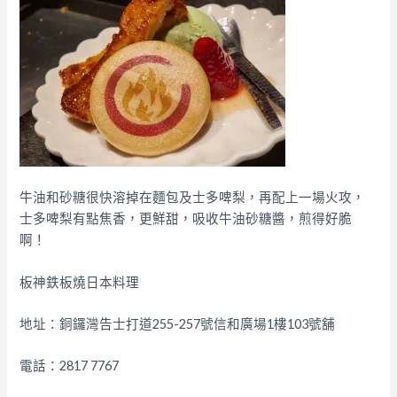
牛油和砂糖很快溶掉在麵包及士多啤梨，再配上一場火攻，
士多啤梨有點焦香，更鮮甜，吸收牛油砂糖醬，煎得好脆
啊！
板神鉄板燒日本料理
地址：銅鑼灣告士打道255-257號信和廣場1樓103號舖
電話：2817 7767