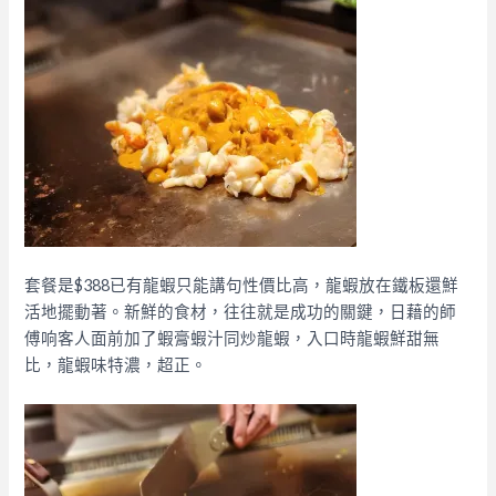
套餐是$388已有龍蝦只能講句性價比高，龍蝦放在鐵板還鮮
活地擺動著。新鮮的食材，往往就是成功的關鍵，日藉的師
傅响客人面前加了蝦膏蝦汁同炒龍蝦，入口時龍蝦鮮甜無
比，龍蝦味特濃，超正。