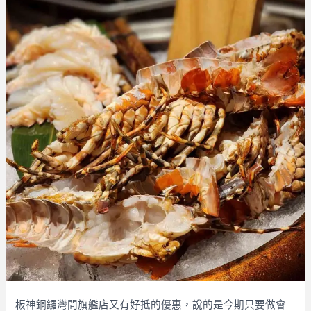
板神銅鑼灣間旗艦店又有好抵的優惠，說的是今期只要做會