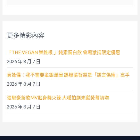
尋
關
鍵
字
更多精彩內容
:
「THE VEGAN 樂維根 」純素蛋白飲 會場激抵限定優惠
2026 年 8 月 7 日
袁詠儀：我不需要金銀滿屋 踢爆張智霖是「語言偽術」高手
2026 年 8 月 7 日
張馳豪新歌MV貼身舞火辣 大嘆拍劇未獻熒幕初吻
2026 年 8 月 7 日