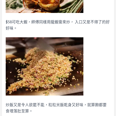
$58可吃大蝦，師傅同樣用龍蝦膏來炒， 入口又是不得了的好
好味。
炒飯又是令人欲罷不能，粒粒米飯乾身又好味，就算飽都要
食埋落肚至算。