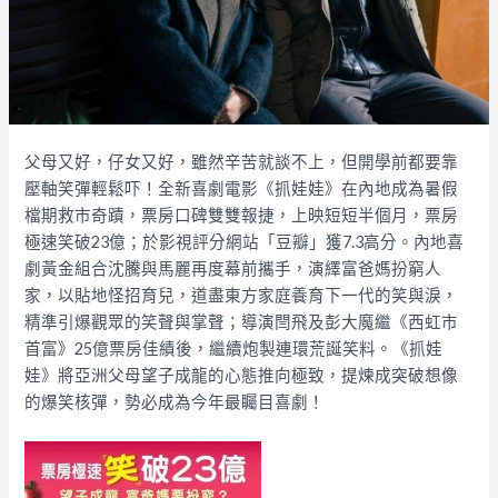
父母又好，仔女又好，雖然辛苦就談不上，但開學前都要靠
壓軸笑彈輕鬆吓！全新喜劇電影《抓娃娃》在內地成為暑假
檔期救市奇蹟，票房口碑雙雙報捷，上映短短半個月，票房
極速笑破23億；於影視評分網站「豆瓣」獲7.3高分。內地喜
劇黃金組合沈騰與馬麗再度幕前攜手，演繹富爸媽扮窮人
家，以貼地怪招育兒，道盡東方家庭養育下一代的笑與淚，
精準引爆觀眾的笑聲與掌聲；導演閆飛及彭大魔繼《西虹市
首富》25億票房佳績後，繼續炮製連環荒誕笑料。《抓娃
娃》將亞洲父母望子成龍的心態推向極致，提煉成突破想像
的爆笑核彈，勢必成為今年最矚目喜劇！