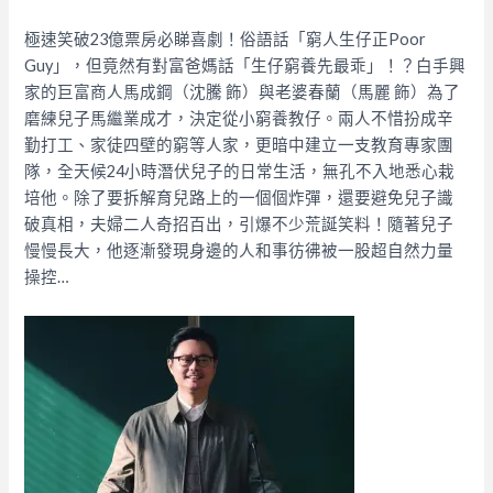
極速笑破23億票房必睇喜劇！俗語話「窮人生仔正Poor
Guy」，但竟然有對富爸媽話「生仔窮養先最乖」！？白手興
家的巨富商人馬成鋼（沈騰 飾）與老婆春蘭（馬麗 飾）為了
磨練兒子馬繼業成才，決定從小窮養教仔。兩人不惜扮成辛
勤打工、家徒四壁的窮等人家，更暗中建立一支教育專家團
隊，全天候24小時潛伏兒子的日常生活，無孔不入地悉心栽
培他。除了要拆解育兒路上的一個個炸彈，還要避免兒子識
破真相，夫婦二人奇招百出，引爆不少荒誕笑料！隨著兒子
慢慢長大，他逐漸發現身邊的人和事彷彿被一股超自然力量
操控…