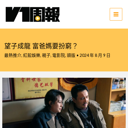
跳
至
主
Main
要
Men
內
容
望子成龍 富爸媽要扮窮？
最熱推介
,
紅館娛樂
,
親子
,
電影院
,
頭版
•
2024 年 8 月 9 日