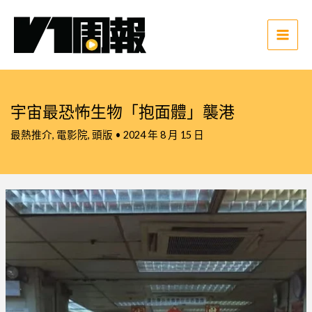
跳
至
主
Main
要
Men
內
容
宇宙最恐怖生物「抱面體」襲港
最熱推介
,
電影院
,
頭版
•
2024 年 8 月 15 日