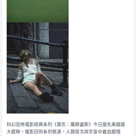
科幻恐怖電影經典系列《異形：羅穆盧斯》今日搶先美國盛
大獻映，電影回到系列根源，人類首次與宇宙中最血腥殘