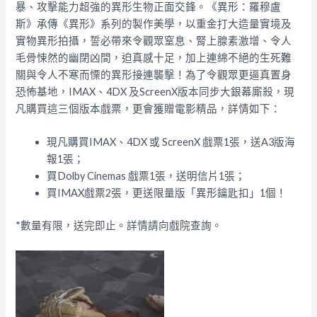
暴、攻擊能力超強的異形生物正面交鋒。《異形：羅穆盧
斯》承傳《異形》系列的製作美學，以重金打大造量實境及
實物異形拍攝，誓必帶來令觀眾窒息、腎上腺素激增、令人
毛骨悚然的幽閉凶間，迫真感十足，加上連綿不絕的生死難
關與令人不寒而慄的異形接連襲擊！為了令觀眾更逼真置身
恐怖基地，IMAX、4DX 及ScreenX版本同步大銀幕廝殺，現
凡購買這三個版本戲票，更會獲贈電影精品，詳情如下：
現凡購買IMAX、4DX 或 ScreenX 戲票1張，送A3版海
報1張；
買Dolby Cinemas 戲票1張，送明信片1張；
買IMAX戲票2張，更送限量版「異形鑰匙扣」1個！
*數量有限，送完即止。詳情請向戲院查詢。