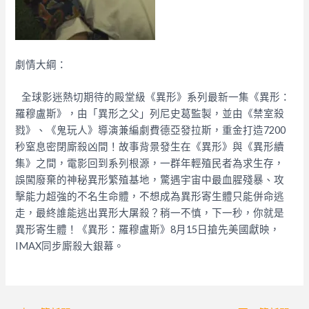
劇情大綱：
全球影迷熱切期待的殿堂級《異形》系列最新一集《異形：
羅穆盧斯》，由「異形之父」列尼史葛監製，並由《禁室殺
戮》、《鬼玩人》導演兼編劇費德亞發拉斯，重金打造7200
秒窒息密閉廝殺凶間！故事背景發生在《異形》與《異形續
集》之間，電影回到系列根源，一群年輕殖民者為求生存，
誤闖廢棄的神秘異形繁殖基地，驚遇宇宙中最血腥殘暴、攻
擊能力超強的不名生命體，不想成為異形寄生體只能併命逃
走，最終誰能逃出異形大屠殺？稍一不慎，下一秒，你就是
異形寄生體！《異形：羅穆盧斯》8月15日搶先美國獻映，
IMAX同步廝殺大銀幕。
Post