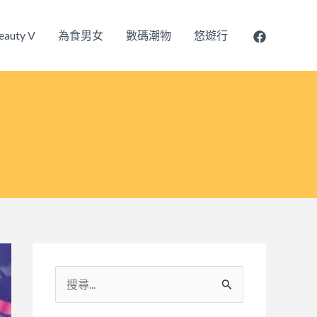
eauty V
為食男女
數碼潮物
悠遊行
搜
尋