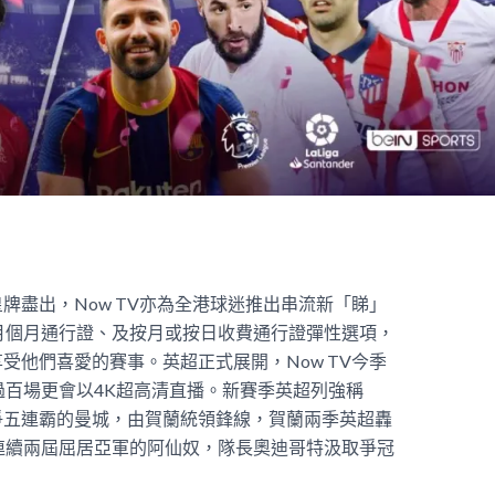
牌盡出，Now TV亦為全港球迷推出串流新「睇」
月個月通行證、及按月或按日收費通行證彈性選項，
享受他們喜愛的賽事。
英超正式展開，Now TV今季
過百場更會以4K超高清直播。新賽季英超列強稱
爭五連霸的曼城，由賀蘭統領鋒線，賀蘭兩季英超轟
連續兩屆屈居亞軍的阿仙奴，隊長奧迪哥特汲取爭冠