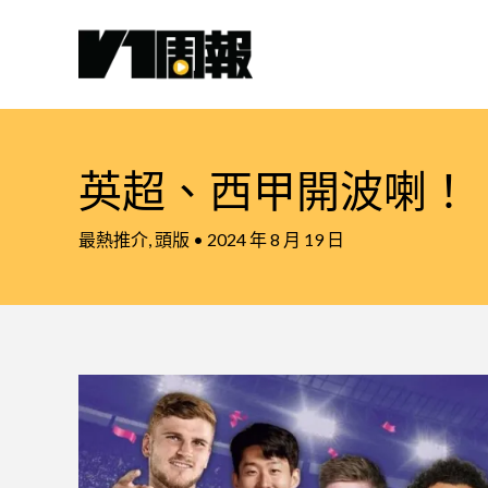
跳
至
主
要
內
容
英超、西甲開波喇！
最熱推介
,
頭版
•
2024 年 8 月 19 日