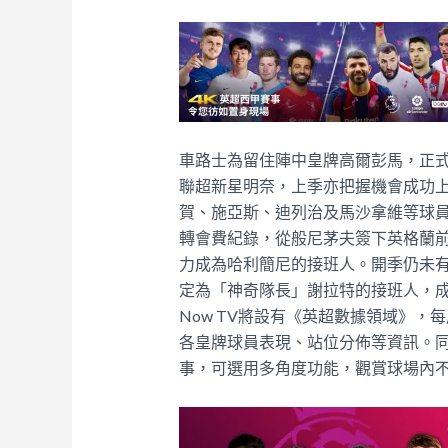
車路士為留住陣中皇牌高爾彭馬，正式
聯超新星明奈，上季亦把握機會成功
賀、施亞斯、迪列治及馬沙拿維等球
轉會費紀錄，從般尼茅夫簽下英格蘭前
力成為哈利簡尼的接班人。開季仍未
定為「神奇隊長」謝拉特的接班人，
Now TV將設有《英超數據領域》
各皇牌球員表現、站位分佈等資訊。同
事，可選用多角度功能，觀賞球場內