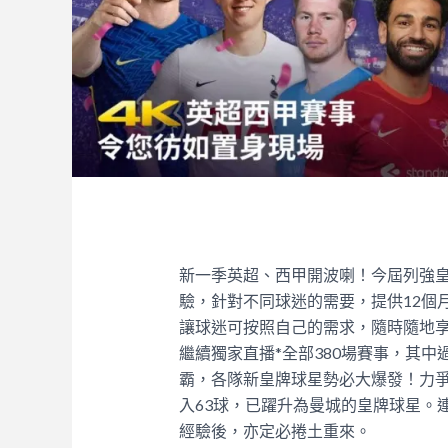
新一季英超、西甲開波喇！今屆列強皇
驗，針對不同球迷的需要，提供12個
讓球迷可按照自己的需求，隨時隨地
繼續獨家直播*全部380場賽事，其中
霸，各隊新皇牌球星勢必大爆發！力
入63球，已躍升為曼城的皇牌球星。
經驗後，亦定必捲土重來。