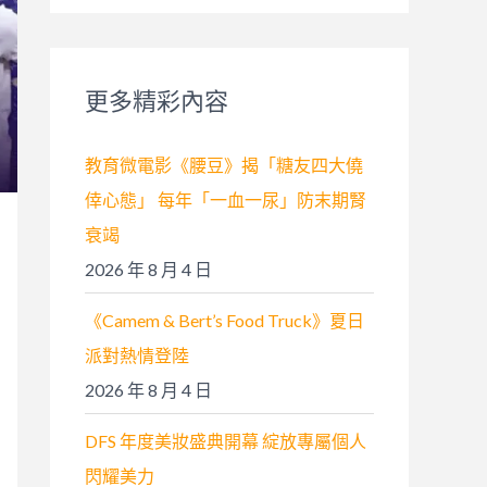
關
鍵
字
更多精彩內容
:
教育微電影《腰豆》揭「糖友四大僥
倖心態」 每年「一血一尿」防末期腎
衰竭
2026 年 8 月 4 日
《Camem & Bert’s Food Truck》夏日
派對熱情登陸
2026 年 8 月 4 日
DFS 年度美妝盛典開幕 綻放專屬個人
閃耀美力