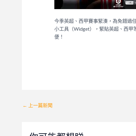
今季英超、西甲賽事緊湊，為免錯過任
小工具（Widget），緊貼英超、西甲
便！
Post
←
上一篇新聞
navigation