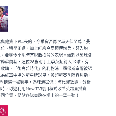
與他簽下9年長約，今季會否再次單天保至尊？曼
上位、穩坐正選，加上紅魔今夏積極增兵，簽入約
員，曼聯今季隨時有脫胎換骨的表現。
熱刺以破球會
鋒蘇蘭基，這位26歲射手上季英超射入19球，有
有收購、「後高普時代」的利物浦，蘇保斯拿爾被認
成為紅軍中場的新皇牌球星。
英超新賽季陣容強勁，
，每周精選一場賽事，為球迷提供即時比賽數據、分析
時，球迷利用Now TV應用程式收看英超直播賽
不同位置，緊貼各隊皇牌在場上的一舉一動！