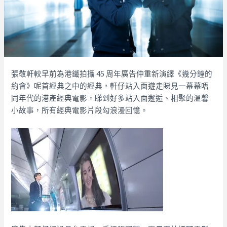
張敬軒較早前為港鐵拍攝 45 周年廣告仲重新演繹《幾分鐘的
約會》呢首經典之中的經典，軒仔站入面遊走睇見一幕幕唔
同年代的港產經典電影，睇到好多站入面邂逅、相聚的溫馨
小故事，所有經典電影片段勾浪漫回憶。