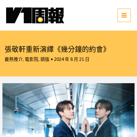
跳
至
主
Main
要
Men
內
容
張敬軒重新演繹《幾分鐘的約會》
最熱推介
,
電影院
,
頭版
•
2024 年 8 月 21 日