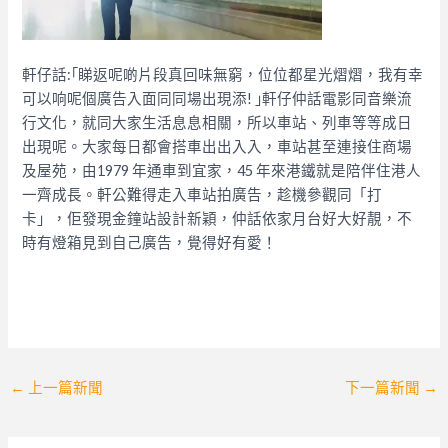
軒仔話:｢睇返呢啲片段真回味無窮，位位都星光熠熠，我有幸
可以响呢個廣告入面同同場出現添! ｣軒仔仲話電影同音樂流
行文化，就同大家生活息息相關，所以車站、列車等等成日
出現呢。大家每日都會搭車出出入入，車站甚至連接住商場
及屋苑，由1979 年通車到宜家，45 年來港鐵就是陪伴住港人
一齊成長。
軒公難得走入車站拍廣告，趁機參觀同「打
卡」，佢發現金鐘站設計新穎，仲話依家月台好大好靚，不
時有燈箱見到自己廣告，覺得好有愛！
Post
←
上一篇新聞
下一篇新聞
→
navigation