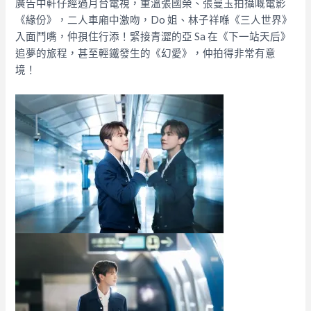
廣告中軒仔經過月台電視，重溫張國榮、張曼玉拍攝嘅電影
《緣份》，二人車廂中激吻，Do 姐、林子祥喺《三人世界》
入面鬥嘴，仲孭住行添！緊接青澀的亞 Sa
在《下一站天后》
追夢的旅程，甚至輕鐵發生的《幻愛》，仲拍得非常有意
境！