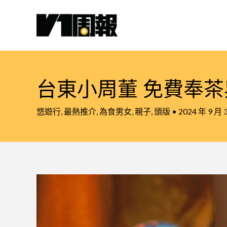
跳
至
主
要
內
容
台東小周董 免費奉
悠遊行
,
最熱推介
,
為食男女
,
親子
,
頭版
•
2024 年 9 月 