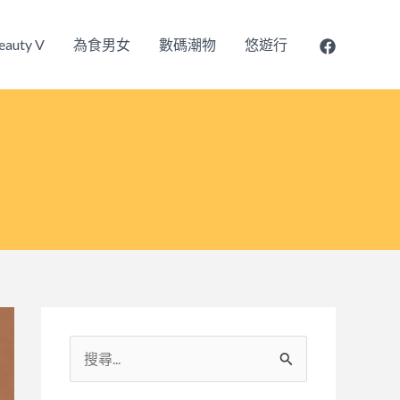
eauty V
為食男女
數碼潮物
悠遊行
搜
尋