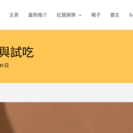
主頁
最熱推介
紅館娛樂
親子
養生
B
茶與試吃
30 日