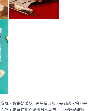
鳳梨酥、珍珠奶茶酥…等多種口味，美到讓人捨不得
心吃，禮盒使用立體紙雕層次感， 呈現出熱氣球