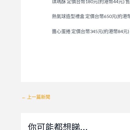
琪瑪酥 定價台幣180元(約港幣44元) 售
熱氣球造型禮盒 定價台幣650元(約港幣1
醬心蛋捲 定價台幣345元(約港幣84元)
Post
←
上一篇新聞
navigation
你可能都想睇…