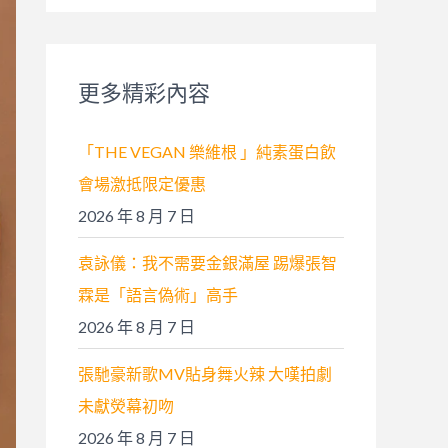
關
鍵
字
更多精彩內容
:
「THE VEGAN 樂維根 」純素蛋白飲
會場激抵限定優惠
2026 年 8 月 7 日
袁詠儀：我不需要金銀滿屋 踢爆張智
霖是「語言偽術」高手
2026 年 8 月 7 日
張馳豪新歌MV貼身舞火辣 大嘆拍劇
未獻熒幕初吻
2026 年 8 月 7 日