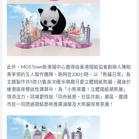
此外，MOSTown新港城中心邀得由香港摺紙協會創辦人陳柏
熹率領的五人製作團隊，耗時近200小時，以「熊貓日常」為
主題製作共5款15隻高30厘米萌趣可愛立體摺紙熊貓，藏身於
維港兩岸標誌性建築中，為「小熊來襲！立體摺紙萌熊展」
增添活力。同場更特設「同舟紙藝・社區共創」展區，邀請
市民一同透過摺紙藝術推廣減廢及大熊貓保育意識！