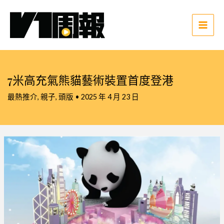
跳
至
主
Main
要
Men
內
容
7米高充氣熊貓藝術裝置首度登港
最熱推介
,
親子
,
頭版
•
2025 年 4 月 23 日