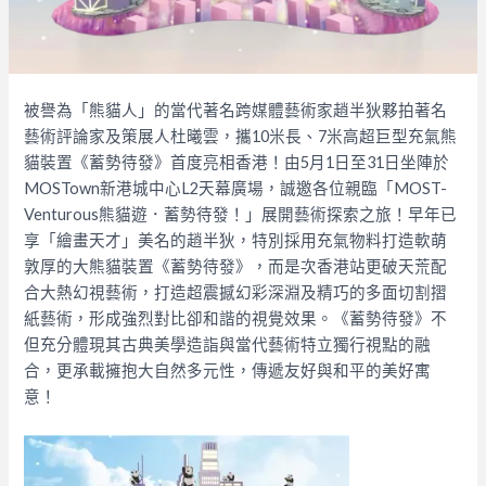
被譽為「熊貓人」的當代著名跨媒體藝術家趙半狄夥拍著名
藝術評論家及策展人杜曦雲，攜10米長、7米高超巨型充氣熊
貓裝置《蓄勢待發》首度亮相香港！由5月1日至31日坐陣於
MOSTown新港城中心L2天幕廣場，誠邀各位親臨「MOST-
Venturous熊貓遊．蓄勢待發！」展開藝術探索之旅！早年已
享「繪畫天才」美名的趙半狄，特別採用充氣物料打造軟萌
敦厚的大熊貓裝置《蓄勢待發》，而是次香港站更破天荒配
合大熱幻視藝術，打造超震撼幻彩深淵及精巧的多面切割摺
紙藝術，形成強烈對比卻和諧的視覺效果。《蓄勢待發》不
但充分體現其古典美學造詣與當代藝術特立獨行視點的融
合，更承載擁抱大自然多元性，傳遞友好與和平的美好寓
意！