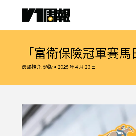
跳
至
主
要
內
容
「富衛保險冠軍賽馬
最熱推介
,
頭版
•
2025 年 4 月 23 日