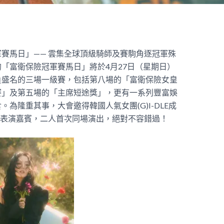
賽馬日」—— 雲集全球頂級騎師及賽駒角逐冠軍殊
「富衛保險冠軍賽馬日」將於4月27日（星期日）
負盛名的三場一級賽，包括第八場的「富衛保險女皇
賽」及第五場的「主席短途獎」，更有一系列豐富娛
為隆重其事，大會邀得韓國人氣女團(G)I-DLE成
開幕表演嘉賓，二人首次同場演出，絕對不容錯過！