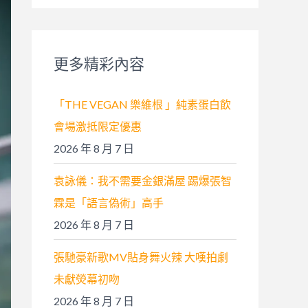
關
鍵
字
更多精彩內容
:
「THE VEGAN 樂維根 」純素蛋白飲
會場激抵限定優惠
2026 年 8 月 7 日
袁詠儀：我不需要金銀滿屋 踢爆張智
霖是「語言偽術」高手
2026 年 8 月 7 日
張馳豪新歌MV貼身舞火辣 大嘆拍劇
未獻熒幕初吻
2026 年 8 月 7 日