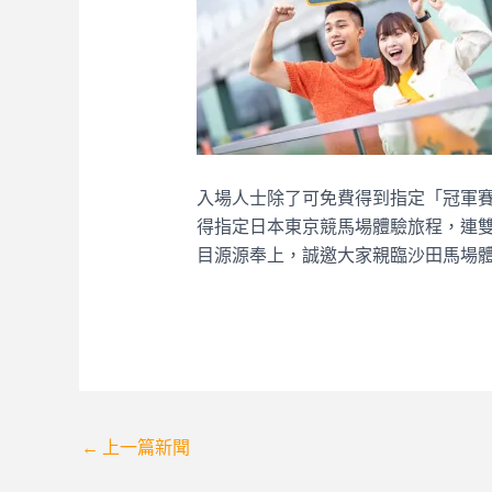
入場人士除了可免費得到指定「冠軍賽
得指定日本東京競馬場體驗旅程，連雙
目源源奉上，誠邀大家親臨沙田馬場
Post
←
上一篇新聞
navigation