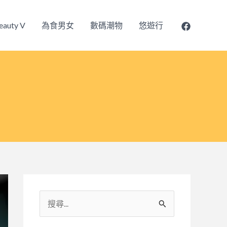
eauty V
為食男女
數碼潮物
悠遊行
搜
尋