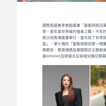
國際馬壇春季焦點盛事「富衛保險冠軍
榮，是年度世界級的強者之戰。今年的
假沙田馬場隆重舉行，當天除了有享
盃」、第七場的「富衛保險冠軍一哩
樂節目、獎賞禮遇及期間限定主題美食。
員MINNIE及樂壇天后容祖兒擔任