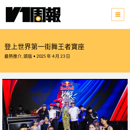
跳
至
主
Main
要
Men
內
容
登上世界第一街舞王者寶座
最熱推介
,
頭版
•
2025 年 4 月 23 日