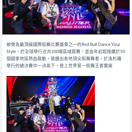
被譽為最頂級國際街舞比賽盛事之一的Red Bull Dance Your
Style，於全球舉行合共200場區域競賽，並由年初起陸續於50
個國家地區熱血啟動，挑選出各地頂尖街舞舞者，於洛杉磯
舉行的總決賽中一決高下，登上世界第一街舞王者寶座