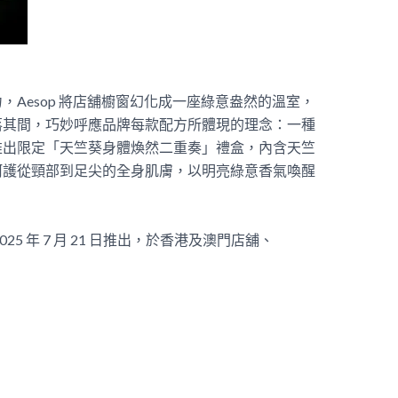
Aesop 將店舖櫥窗幻化成一座綠意盎然的溫室，
落其間，巧妙呼應品牌每款配方所體現的理念：一種
推出限定「天竺葵身體煥然二重奏」禮盒，內含天竺
呵護從頸部到足尖的全身肌膚，以明亮綠意香氣喚醒
5 年 7 月 21 日推出，於香港及澳門店舖、