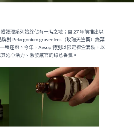
身體護理系列始終佔有一席之地；自 27 年前推出以
elargonium graveolens（玫瑰天竺葵）綠葉
種迷戀。今年，Aesop 特別以限定禮盒套裝，以
揚其沁心活力、激發感官的綠意香氣。