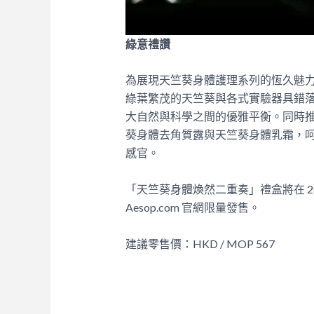
綠意禮讚
為展現天竺葵身體護理系列的恆久魅力，
綠葉繁茂的天竺葵與各式實驗器具錯
大自然與科學之間的優雅平衡。同時
葵身體去角質露與天竺葵身體乳霜，
感官。
「天竺葵身體煥然二重奏」禮盒將在 202
Aesop.com 官網限量發售。
建議零售價：HKD / MOP 567