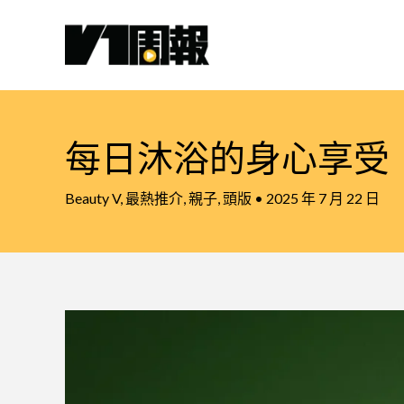
跳
至
主
要
內
容
每日沐浴的身心享受
Beauty V
,
最熱推介
,
親子
,
頭版
•
2025 年 7 月 22 日