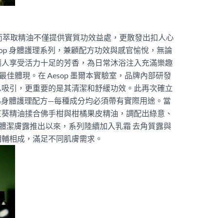
魂，而萃取精油不僅提供實質功效益處，更散發出扣人心
op 身體護理系列，兼顧配方功效與感官愉悅，無論
讓人享受活力十足的芳香，為日常沐浴注入充滿樂趣
佳體現。在 Aesop 墨爾本實驗室，品牌內部研發
息吸引，更重要的是其清潔和舒緩功效。此再次確立
—作為身體護理配方—每種成分均必須帶有實際用途。當
竺葵精油揉合佛手柑與柑橘果皮精油，調配出綠意、
葵身體潔膚露推出以來，系列陸續加入乳霜 去角質露與
相輔相成，滿足不同肌膚需求。