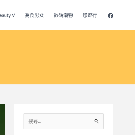
eauty V
為食男女
數碼潮物
悠遊行
搜
尋