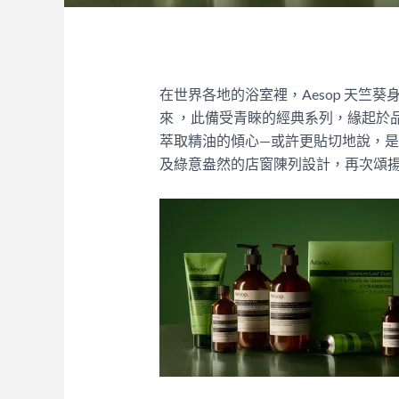
在世界各地的浴室裡，Aesop 天竺葵
來 ，此備受青睞的經典系列，緣起於品牌對 P
萃取精油的傾心—或許更貼切地說，是一
及綠意盎然的店窗陳列設計，再次頌