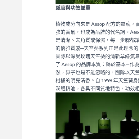
感官與功效並重
植物成分向來是 Aesop 配方的靈
弦的香氣，也成為品牌的代名詞。Aes
是清潔、去角質或保濕，每一步驟都
的優雅質感─天竺葵系列正是此理念的最
團隊以深受玫瑰天竺葵的清新草綠氣
了 Aesop 的品牌本質：歸於基本
然，鼻子也是不能忽略的，團隊以天
柑橘的明亮清香。自 1998 年天竺
潤體精油，各具不同質地特色，功效