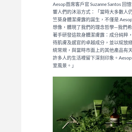
Aesop首席客戶官 Suzanne Sa
響人們的沐浴方式：「當時大多數人
竺葵身體潔膚露的誕生，不僅是 Aes
想像，體現了我們的理念哲學—我們
著手研發這款身體潔膚露：成分純粹
待肌膚及感官的卓越成分，並以綻放
統常規，與當時市面上的其他產品有
許多人的生活裡留下深刻印象。Aeso
室風景。」