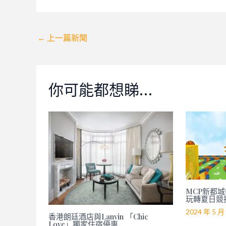
Post
←
上一篇新聞
navigation
你可能都想睇…
MCP新都城中
玩轉夏日競
2024 年 5 月
香港朗廷酒店與Lanvin 「Chic
Love」獨家住宿優惠