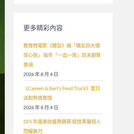
關
鍵
字
更多精彩內容
:
教育微電影《腰豆》揭「糖友四大僥
倖心態」 每年「一血一尿」防末期腎
衰竭
2026 年 8 月 4 日
《Camem & Bert’s Food Truck》夏日
派對熱情登陸
2026 年 8 月 4 日
DFS 年度美妝盛典開幕 綻放專屬個人
閃耀美力