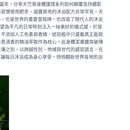
ntos 回憶當年，分享天竺葵身體護理系列如何顛覆及持續影
仍習慣使用肥皂，凝露質地的沐浴配方非常罕見。天
op，也是世界的重要里程碑，也改寫了現代人的沐浴
希望為平凡的日常時刻注入一絲美好的儀式感，於是
，不添加人工色素與香精，琥珀瓶中只盛載真正能款
綠意清香的精油萃取作為核心。此身體潔膚露突破傳
天壤之別，以跨越性別、地域與世代的感官語言，在
p 讓每日沐浴成為身心享受，悄悄翻新世界各地的浴