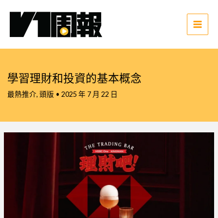
跳
至
主
Main
要
Men
內
容
學習理財和投資的基本概念
最熱推介
,
頭版
•
2025 年 7 月 22 日