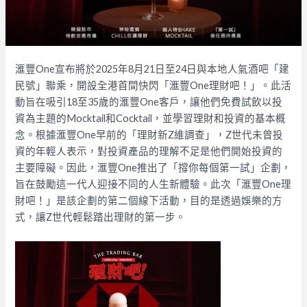
滙豐One宣布將於2025年8月21日至24日與本地人氣酒吧「建
民號」聯乘，開設全港首間快閃「滙豐One理財吧！」。此活
動旨在吸引18至35歲的滙豐One客戶，讓他們免費試飲以投
資為主題的Mocktail和Cocktail，並學習理財和投資的基本概
念。根據滙豐One早前的「理財新Z維調查」，Z世代未曾投
資的年輕人表示，對投資產品的理解不足是他們開始投資的
主要障礙。因此，滙豐One推出了「撐你每個第一試」企劃，
旨在鼓勵這一代人迎接不同的人生新體驗。此次「滙豐One理
財吧！」是該企劃的第二個線下活動，目的是透過娛樂的方
式，讓Z世代輕鬆踏出理財的第一步。