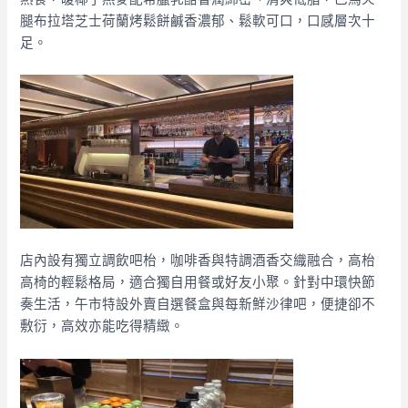
腿布拉塔芝士荷蘭烤鬆餅鹹香濃郁、鬆軟可口，口感層次十
足。
店內設有獨立調飲吧枱，咖啡香與特調酒香交織融合，高枱
高椅的輕鬆格局，適合獨自用餐或好友小聚。針對中環快節
奏生活，午市特設外賣自選餐盒與每新鮮沙律吧，便捷卻不
敷衍，高效亦能吃得精緻。