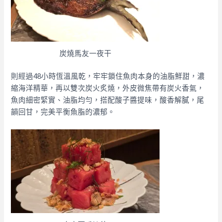
炭燒馬友一夜干
則經過48小時恆溫風乾，牢牢鎖住魚肉本身的油脂鮮甜，濃
縮海洋精華，再以雙次炭火炙燒，外皮微焦帶有炭火香氣，
魚肉細密緊實、油脂均勻，搭配酸子醬提味，酸香解膩，尾
韻回甘，完美平衡魚脂的濃郁。