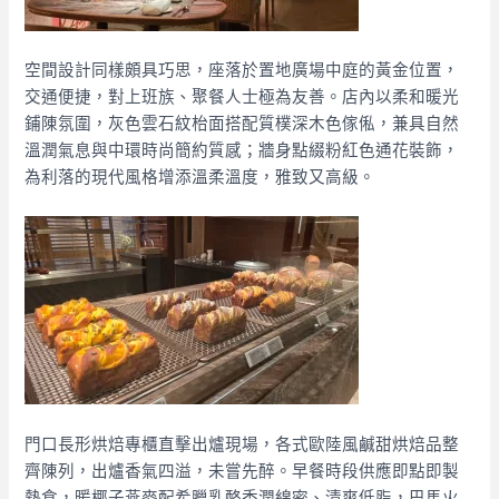
空間設計同樣頗具巧思，座落於置地廣場中庭的黃金位置，
交通便捷，對上班族、聚餐人士極為友善。店內以柔和暖光
鋪陳氛圍，灰色雲石紋枱面搭配質樸深木色傢俬，兼具自然
溫潤氣息與中環時尚簡約質感；牆身點綴粉紅色通花裝飾，
為利落的現代風格增添溫柔溫度，雅致又高級。
門口長形烘焙專櫃直擊出爐現場，各式歐陸風鹹甜烘焙品整
齊陳列，出爐香氣四溢，未嘗先醉。早餐時段供應即點即製
熱食，暖椰子燕麥配希臘乳酪香潤綿密、清爽低脂，巴馬火