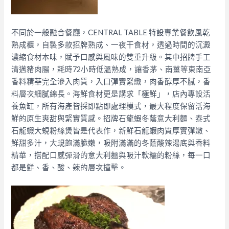
不同於一般融合餐廳，CENTRAL TABLE 特設專業餐飲風乾
熟成櫃，自製多款招牌熟成、一夜干食材，透過時間的沉澱
濃縮食材本味，賦予口感與風味的雙重升級。其中招牌手工
清邁豬肉腸，耗時72小時低溫熟成，讓香茅、南薑等東南亞
香料精華完全滲入肉質，入口彈實緊緻，肉香醇厚不膩，香
料層次細膩綿長。海鮮食材更是講求「極鮮」，店內專設活
養魚缸，所有海產皆採即點即處理模式，最大程度保留活海
鮮的原生爽甜與緊實質感。招牌石龍蝦冬蔭意大利麵、泰式
石龍蝦大蜆粉絲煲皆是代表作，新鮮石龍蝦肉質厚實彈嫩、
鮮甜多汁，大蜆飽滿脆嫩，吸附滿滿的冬蔭酸辣湯底與香料
精華，搭配口感彈滑的意大利麵與吸汁軟糯的粉絲，每一口
都是鮮、香、酸、辣的層次撞擊。