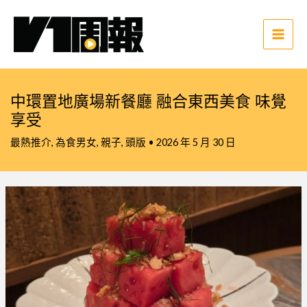
跳
至
主
Main
要
Men
內
容
中環置地廣場新餐廳 融合東西美食 味覺
享受
最熱推介
,
為食男女
,
親子
,
頭版
•
2026 年 5 月 30 日