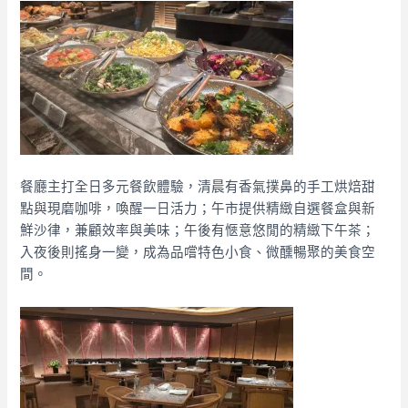
餐廳主打全日多元餐飲體驗，清晨有香氣撲鼻的手工烘焙甜
點與現磨咖啡，喚醒一日活力；午市提供精緻自選餐盒與新
鮮沙律，兼顧效率與美味；午後有愜意悠閒的精緻下午茶；
入夜後則搖身一變，成為品嚐特色小食、微醺暢聚的美食空
間。