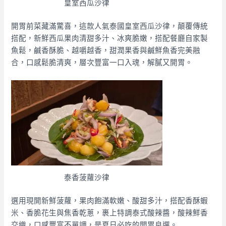
皇室西瓜沙律
開胃前菜藏滿驚喜，這款人氣泰國皇室西瓜沙律，顛覆傳統
搭配，新鮮西瓜果肉清甜多汁、冰爽脆嫩，搭配餐廳自家製
魚鬆，鹹香酥脆、越嚼越香，甜潤果香與鹹鮮魚香完美融
合，口感鬆脆清爽，層次豐富一口入魂，解膩又開胃。
泰香菠蘿沙律
選用現開新鮮菠蘿，果肉飽滿軟嫩、酸甜多汁，搭配香酥蝦
米、香脆花生與焦香乾蔥，裹上特調泰式酸辣醬，酸辣鮮香
交織，口感豐富不單調，是夏日必吃的開胃良選。