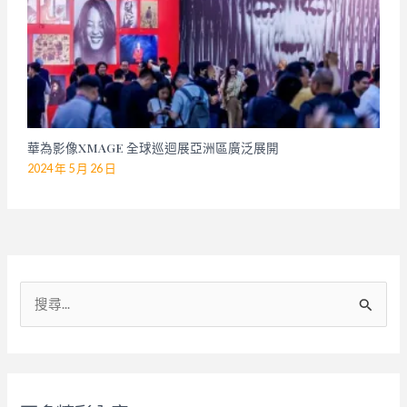
華為影像XMAGE 全球巡迴展亞洲區廣泛展開
2024 年 5 月 26 日
搜
尋
關
鍵
字