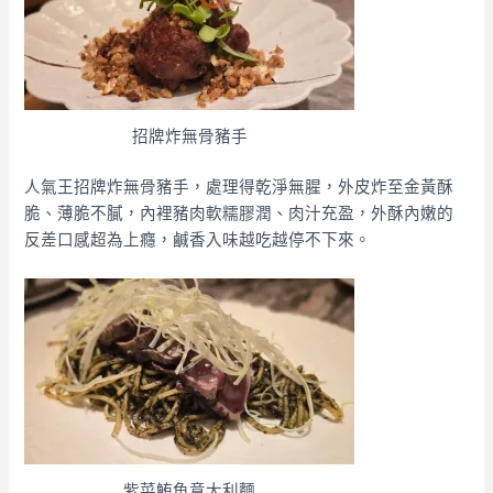
招牌炸無骨豬手
人氣王招牌炸無骨豬手，處理得乾淨無腥，外皮炸至金黃酥
脆、薄脆不膩，內裡豬肉軟糯膠潤、肉汁充盈，外酥內嫩的
反差口感超為上癮，鹹香入味越吃越停不下來。
紫菜鮪魚意大利麵