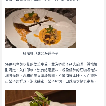
紅咖喱泡沫北海道帶子
堪稱視覺與味覺的雙重享受。北海道帶子碩大飽滿，質地鮮
甜滑嫩、入口即軟，沒有絲毫腥味；輕盈細綿的紅咖喱泡沫
細膩蓬鬆，溫和的辛香緩緩散開，不搶海鮮本味，反而襯托
出帶子的鮮甜，泡沫綿密、帶子彈嫩，口感層次極為高級。