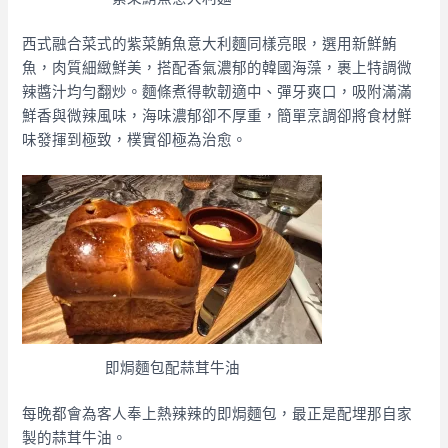
西式融合菜式的紫菜鮪魚意大利麵同樣亮眼，選用新鮮鮪
魚，肉質細緻鮮美，搭配香氣濃郁的韓國海藻，裹上特調微
辣醬汁均勻翻炒。麵條煮得軟韌適中、彈牙爽口，吸附滿滿
鮮香與微辣風味，海味濃郁卻不厚重，簡單烹調卻將食材鮮
味發揮到極致，樸實卻極為治愈。
即焗麵包配蒜茸牛油
每晚都會為客人奉上熱辣辣的即焗麵包，最正是配埋那自家
製的蒜茸牛油。