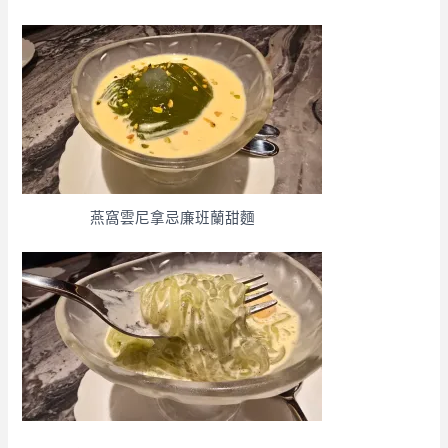
燕窩雲尼拿忌廉班蘭甜麵