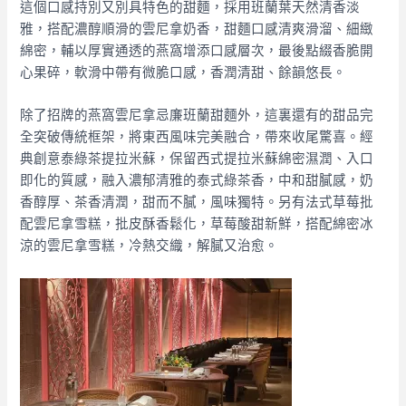
這個口感持別又別具特色的甜麵，採用班蘭葉天然清香淡
雅，搭配濃醇順滑的雲尼拿奶香，甜麵口感清爽滑溜、細緻
綿密，輔以厚實通透的燕窩增添口感層次，最後點綴香脆開
心果碎，軟滑中帶有微脆口感，香潤清甜、餘韻悠長。
除了招牌的燕窩雲尼拿忌廉班蘭甜麵外，這裏還有的甜品完
全突破傳統框架，將東西風味完美融合，帶來收尾驚喜。經
典創意泰綠茶提拉米蘇，保留西式提拉米蘇綿密濕潤、入口
即化的質感，融入濃郁清雅的泰式綠茶香，中和甜膩感，奶
香醇厚、茶香清潤，甜而不膩，風味獨特。另有法式草莓批
配雲尼拿雪糕，批皮酥香鬆化，草莓酸甜新鮮，搭配綿密冰
涼的雲尼拿雪糕，冷熱交織，解膩又治愈。