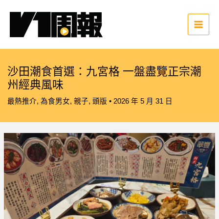
跳
至
主
Main
要
Men
內
容
沙田潮食首選：九宮格 一盤盡覽正宗潮
州經典風味
最熱推介
,
為食男女
,
親子
,
頭版
•
2026 年 5 月 31 日