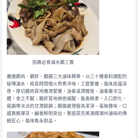
招牌必食滷水鵝三寶
嚴選鵝肉、鵝肝、鵝腸三大滷味精華，以三十種香料調配的
秘傳滷水，經長時間慢火熬煮滲味，工藝繁複、風味底蘊深
厚。厚切鵝肉質地嫩滑緊實，油香溫潤雅致、滷香層次立
體，食之不膩；鵝肝質地綿密細膩、脂香輕柔，入口即化，
尾韻帶淡淡的甘潤餘韻；鵝腸處理極為潔淨、毫無雜味，口
感爽脆彈牙，鹹香鮮明突出。整道菜完美演繹潮州滷味的傳
統匠心，風味雋永耐品。