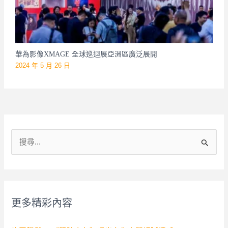
華為影像XMAGE 全球巡迴展亞洲區廣泛展開
2024 年 5 月 26 日
搜
尋
關
鍵
字
更多精彩內容
: