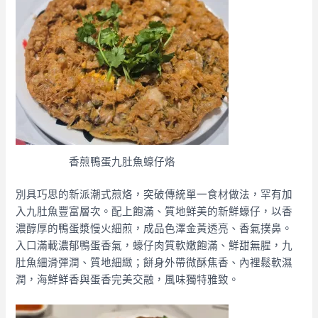
香煎鴨蛋九肚魚蠔仔烙
別具巧思的新派潮式煎烙，突破傳統單一食材做法，罕有加
入九肚魚豐富層次。配上飽滿、質地鮮美的新鮮蠔仔，以香
濃醇厚的鴨蛋漿慢火細煎，成品色澤金黃透亮、香氣撲鼻。
入口滿載濃郁鴨蛋香氣，蠔仔肉質軟嫩飽滿、鮮甜無腥，九
肚魚細滑彈潤、質地細緻；餅身外帶微酥焦香、內裡鬆軟濕
潤，海鮮鮮香與蛋香完美交融，風味獨特雅致。