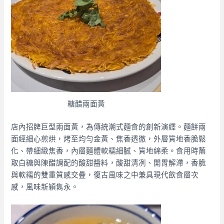
糖醋兩面黃
店內招牌巨型兩面黃，為傳統潮式麵食的創新演繹。麵餅兩
面經細心煎烘，烤至均勻金黃、焦香透徹，外層質地香脆鬆
化、帶細緻焦香，內層麵體軟糯細膩、質地綿柔。食用時蘸
取白糖與陳醋調配的酸甜醬料，酸甜清冽、開胃解滯，香脆
與軟糯的雙重質感交疊，復古風味之中兼具現代飲食層次
感，風味新穎雋永。