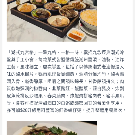
「潮式九宮格」一盤九格、一格一味，囊括九款經典潮式冷
盤與手工小食，每款菜式皆遵循傳統潮州醬漬、滷製、油炸
工藝，風味獨立、層次豐盈，包括了以傳統潮式老滷慢浸入
味的滷水鵝片，鵝肉肌理緊實細嫩，油脂分佈均勻，滷香溫
潤入骨、鹹香醇厚，咀嚼之間韻味綿長，甘香餘韻持久；肉
質軟嫩彈潤的椒醬肉、韭菜豬紅、鹹酸菜、蘿白豬皮、炸剝
皮魚乾拼反沙腰果、春菜腩肉、炸蝦棗拼豬肉卷、豬手鳳爪
等。
食客可搭配清甜潤口的白粥或綿密回甘的蕃薯粥享用，
亦可加$28升級用料豐富的鮮香蠔仔粥，提升整體用餐層次。