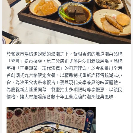
於餐飲市場穩步蛻變的浪潮之下，紮根香港的地道潮菜品牌
「翠豐」逆市擴張，第三分店正式落戶沙田瀝源廣場。品牌
堅持「正宗潮菜、現代演繹」的料理理念，於今季推出全港
首創潮式九宮格限定套餐，以精緻制式重新詮釋傳統潮式小
食，為沙田食客帶來復古工藝與現代美學兼具的味蕾體驗。
為慶祝新店隆重開幕，餐廳推出多項限時尊享優惠，以親民
價格，讓大眾細嚐蘊含數十年工藝底蘊的潮州經典風味。