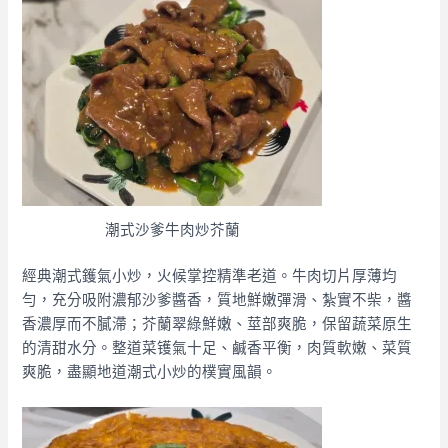
潮式沙爹牛肉炒芥蘭
經典潮式鑊氣小炒，火候掌控精準老道。牛肉切片厚薄均
勻，充分吸附濃郁沙爹醬香，質地鮮嫩彈滑、紮實不柴，醬
香濃厚而不膩滯；芥蘭翠綠鮮嫩、莖部爽脆，保留蔬菜原生
的清甜水分。整道菜镬氣十足、鹹香平衡，肉質軟嫩、菜質
爽脆，盡顯地道潮式小炒的樸實風韻。