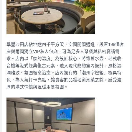
翠豐沙田店佔地逾四千平方呎，空間開闊通透，設置198個客
座與兩間獨立VIP私人包廂，可滿足多人聚餐與私密宴請需
求。店內以「家的溫度」為設計核心，將懷舊水壺、老式收
音機等港式經典復古元素，融入現代簡約室內設計，風格溫
潤雅致、氛圍愜意治愈。店內獨有的「潮州字燈箱」極具特
色，為人氣打卡亮點，讓食客於品嚐地道潮菜之餘，感受濃
厚的港式情懷與溫暖用餐氛圍。