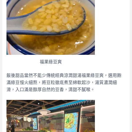
福果綠豆爽
飯後甜品當然不能少傳統經典涼潤甜湯福果綠豆爽，選用飽
滿綠豆慢火細熬，將豆粒徹底煮至綿軟起沙，湯質濃潤細
滑，入口滿是醇厚自然的豆香，清甜不膩喉。